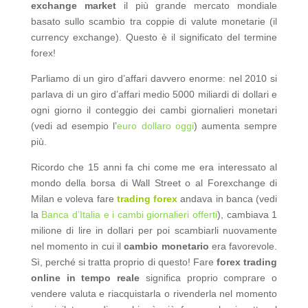
exchange market
il più grande mercato mondiale
basato sullo scambio tra coppie di valute monetarie (il
currency exchange). Questo è il significato del termine
forex!
Parliamo di un giro d’affari davvero enorme: nel 2010 si
parlava di un giro d’affari medio 5000 miliardi di dollari e
ogni giorno il conteggio dei cambi giornalieri monetari
(vedi ad esempio l’
euro dollaro oggi
) aumenta sempre
più.
Ricordo che 15 anni fa chi come me era interessato al
mondo della borsa di Wall Street o al Forexchange di
Milan e voleva fare
trading forex
andava in banca (vedi
la
Banca d’Italia e i cambi giornalieri offerti
), cambiava 1
milione di lire in dollari per poi scambiarli nuovamente
nel momento in cui il
cambio monetario
era favorevole.
Sì, perché si tratta proprio di questo! Fare
forex trading
online in tempo reale
significa proprio comprare o
vendere valuta e riacquistarla o rivenderla nel momento