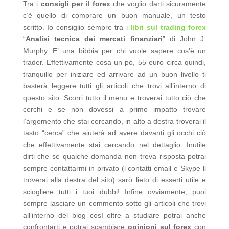
Tra i
consigli per il forex
che voglio darti sicuramente
c’è quello di comprare un buon manuale, un testo
scritto. Io consiglio sempre tra i
libri sul trading forex
“
Analisi tecnica dei mercati finanziari
” di John J.
Murphy. E’ una bibbia per chi vuole sapere cos’è un
trader. Effettivamente cosa un pò, 55 euro circa quindi,
tranquillo per iniziare ed arrivare ad un buon livello ti
basterà leggere tutti gli articoli che trovi all’interno di
questo sito. Scorri tutto il menu e troverai tutto ciò che
cerchi e se non dovessi a primo impatto trovare
l’argomento che stai cercando, in alto a destra troverai il
tasto “cerca” che aiuterà ad avere davanti gli occhi ciò
che effettivamente stai cercando nel dettaglio. Inutile
dirti che se qualche domanda non trova risposta potrai
sempre contattarmi in privato (i contatti email e Skype li
troverai alla destra
del sito) sarò lieto di esserti utile e
sciogliere tutti i tuoi dubbi! Infine ovviamente, puoi
sempre lasciare un commento sotto gli articoli che trovi
all’interno del blog così oltre a studiare potrai anche
confrontarti e potrai scambiare
opinioni sul forex
con