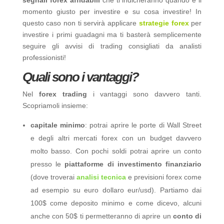
segnali forex affidabili
che ti indicheranno quando è il
momento giusto per investire e su cosa investire! In
questo caso non ti servirà applicare
strategie forex
per
investire i primi guadagni ma ti basterà semplicemente
seguire gli avvisi di trading consigliati da analisti
professionisti!
Quali sono i vantaggi?
Nel
forex trading
i vantaggi sono davvero tanti.
Scopriamoli insieme:
capitale minimo
: potrai aprire le porte di Wall Street
e degli altri mercati forex con un budget davvero
molto basso. Con pochi soldi potrai aprire un conto
presso le
piattaforme di investimento finanziario
(dove troverai
analisi tecnica
e previsioni forex come
ad esempio su euro dollaro eur/usd). Partiamo dai
100$ come deposito minimo e come dicevo, alcuni
anche con 50$ ti permetteranno di aprire un
conto di