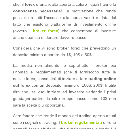
che: il
forex
è una realtà aperta a coloro i quali hanno la
conoscenza necessaria
! La motivazione che rende
possibile a tutti l’accesso alla borsa valori è data dal
fatto che esistono piattaforme di investimento online
(ovvero i
broker forex
) che consentono di investire
anche quantità di denaro davvero basse.
Considera che vi sono broker forex che prevedono un
deposito minimo a partire da 1$, 10$ e 50$.
La media normalmente, e soprattutto i broker più
rinomati e regolamentati (che ti forniscono tutte le
notizie forex, consentirà di iniziare a fare
trading online
sul forex
con un deposito minimo di 100$, 200$. Inutile
dirti che, se vuoi iniziare ad investire vedendo i primi
guadagni partire da cifre troppo basse come 10$ non
sarà la scelta più opportuna.
Altro fattore che rende il mondo del trading aperto a tutti
sono i segnali di trading. I
broker regolamentati
offrono