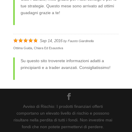
tue strategie. Questo mese sono arrivato ad ottimi
guadagni grazie a te!
Sep 14, 2016
by
Fausto Giardinella
Ottima Guida, Chiara Ed Esaustiva
Su questo sito troverete informazioni adatti a
principianti e a trader avanzati. Consigliatissimo!
Avviso di Rischio: I prodotti finanziari offerti
comportano un elevato livello di rischio e possono
risultare nella perdita di tutti i fondi. Non investire mai
fondi che non potete permettervi di perdere.