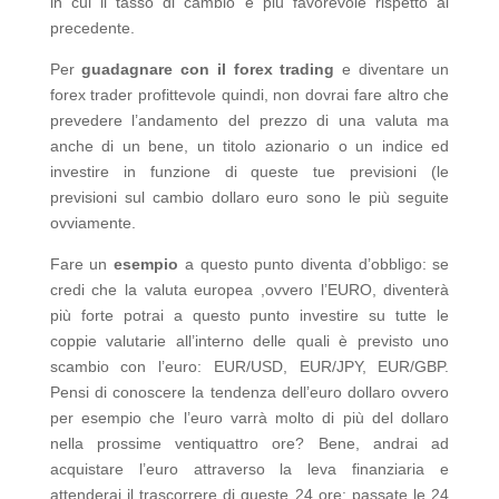
in cui il tasso di cambio è più favorevole rispetto al
precedente.
Per
guadagnare con il forex
trading
e diventare un
forex trader profittevole quindi, non dovrai fare altro che
prevedere l’andamento del prezzo di una valuta ma
anche di un bene, un titolo azionario o un indice ed
investire in funzione di queste tue previsioni (le
previsioni sul cambio dollaro euro sono le più seguite
ovviamente.
Fare un
esempio
a questo punto diventa d’obbligo: se
credi che la valuta europea ,ovvero l’EURO, diventerà
più forte potrai a questo punto investire su tutte le
coppie valutarie all’interno delle quali è previsto uno
scambio con l’euro: EUR/USD, EUR/JPY, EUR/GBP.
Pensi di conoscere la tendenza dell’euro dollaro ovvero
per esempio che l’euro varrà molto di più del dollaro
nella prossime ventiquattro ore? Bene, andrai ad
acquistare l’euro attraverso la leva finanziaria e
attenderai il trascorrere di queste 24 ore: passate le 24