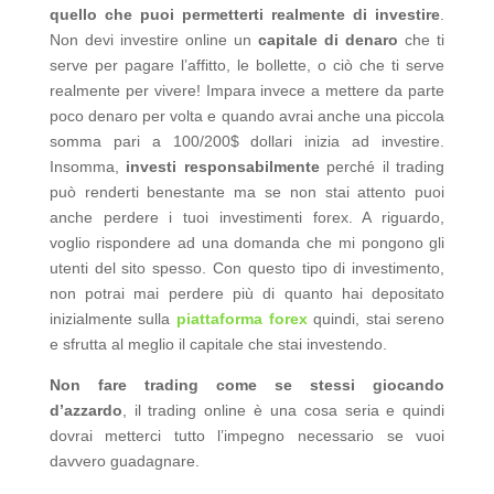
quello che puoi permetterti realmente di investire
.
Non devi investire online un
capitale di denaro
che ti
serve per pagare l’affitto, le bollette, o ciò che ti serve
realmente per vivere! Impara invece a mettere da parte
poco denaro per volta e quando avrai anche una piccola
somma pari a 100/200$ dollari inizia ad investire.
Insomma,
investi responsabilmente
perché il trading
può renderti benestante ma se non stai attento puoi
anche perdere i tuoi investimenti forex. A riguardo,
voglio rispondere ad una domanda che mi pongono gli
utenti del sito spesso. Con questo tipo di investimento,
non potrai mai perdere più di quanto hai depositato
inizialmente sulla
piattaforma forex
quindi, stai sereno
e sfrutta al meglio il capitale che stai investendo.
Non fare trading come se stessi giocando
d’azzardo
, il trading online è una cosa seria e quindi
dovrai metterci tutto l’impegno necessario se vuoi
davvero guadagnare.