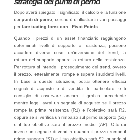
strategia dei punti di perno
Dopo averti spiegato il significato, il calcolo e la funzione
dei
punti di perno
, cercherò di illustrarti i vari passaggi
per
fare trading forex con i Pivot Points
.
Quando i prezzi di un asset finanziario raggiungono
determinati livelli di supporto e resistenza, possono
accadere diverse cose: un’inversione del trend, la
rottura del supporto oppure la rottura della resistenza.
Per rottura si intende il proseguimento del trend, ovvero
il prezzo, letteralmente, rompe e supera i suddetti livelli.
In base a queste situazioni, potrai ottenere efficaci
segnali di acquisto o di vendita. In particolare, e ti
consiglio di osservare ancora il grafico precedente
mentre leggi, avrai un segnale di acquisto se il prezzo
rompe la prima resistenza (R1) e l’obiettivo sarà R2,
oppure se si verifica un rimbalzo sul primo supporto (S1)
e il tuo obiettivo sarà il prezzo medio (AP). Otterrai
invece un segnale di vendita quando il prezzo rompe il
primo supporto (S1) e il tuo obiettivo sarà S2, quando si